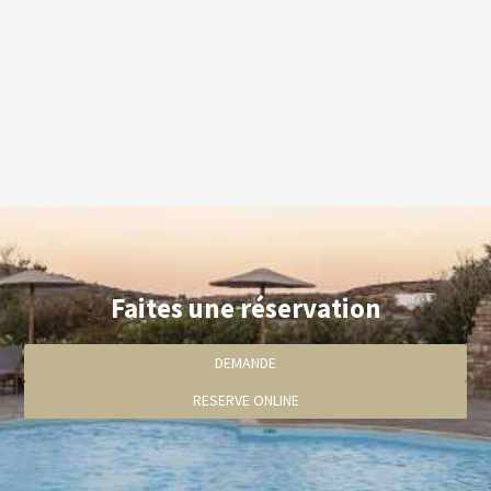
nos clients.
Nous recommandons aux enfants et aux jeunes de moins de
18 ans d'obtenir la permission de leurs parents avant de
soumettre leurs données personnelles sur le site.
Notre site web fonctionne dans un environnement sécurisé
SSL.
Faites une réservation
DEMANDE
RESERVE ONLINE