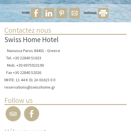
SHARE
IMPRIMER
Contactez nous
Swiss Home Hotel
Naoussa Paros 84401 - Greece
Tel.
+30 22840 51633
Mob.
+30 6975923190
Fax +30 22840 52026
ΜΗΤΕ: 11 44 Κ 01 2Α 01615 0 0
reservations@swisshome.gr
Follow us